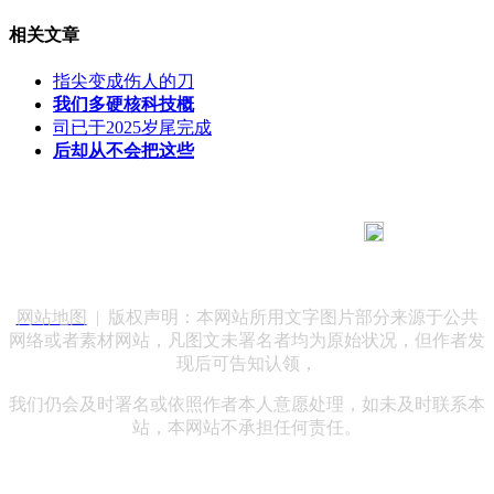
相关文章
指尖变成伤人的刀
我们多硬核科技概
司已于2025岁尾完成
后却从不会把这些
183 9181 6005
客服热线：
客服QQ：10014803 公司地址：陕西省咸阳市秦都区世纪大
道华宇双子星A座 法律顾问：陕西润丰律师事务所
网站地图
| 版权声明：本网站所用文字图片部分来源于公共
网络或者素材网站，凡图文未署名者均为原始状况，但作者发
现后可告知认领，
我们仍会及时署名或依照作者本人意愿处理，如未及时联系本
站，本网站不承担任何责任。