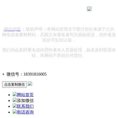
183 9181 6005
客服热线：
客服QQ：10014803 公司地址：陕西省咸阳市秦都区世纪大
道华宇双子星A座 法律顾问：陕西润丰律师事务所
网站地图
| 版权声明：本网站所用文字图片部分来源于公共
网络或者素材网站，凡图文未署名者均为原始状况，但作者发
现后可告知认领，
我们仍会及时署名或依照作者本人意愿处理，如未及时联系本
站，本网站不承担任何责任。
+
微信号：
18391816005
点击复制微信
网站首页
添加微信
联系我们
电话咨询