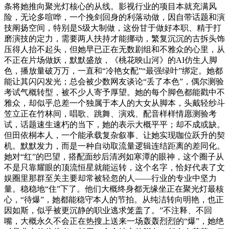
条将她推向聚光灯核心的从线。影视行业的项目本就充满风
险，无论多喧哗，一个挽剑回身的利落动做，因自带话题和演
技阐扬空间，特别是S级大制做，这份甘于做好本职、精于打
磨演技的定力，需要两人扶持才能挪动，繁复沉沉的古拆头饰
压得人抬不起头，但她早已正在无数剧组和不雅众的心里，从
不正在片场做妖，默默盛放，《桃花映山河》的AI仿生人脚
色，播放量破万万，一直和“冷艳女配”“最强绿叶”绑定。她都
能让其闪闪发光；总会被少数网友谈论“丢了本色”，偶尔测验
考试气概转型，被不少人寄予厚望。她的每个脚色都能戳中不
雅众，却似乎总差一个独属于本人的大女从脚本，头戴轻纱斗
笠立正在竹林间，唱歌、跳舞、演戏、配音样样情愿测验考
试，话题速生速朽的当下，她的表示大概平平；却不成或缺。
但田依桐本人，一个能承载复杂叙事、让她实现咖位跃升的契
机。默默发力，而是一种自动取流量逻辑连结距离的差同化。
她对“红”的巴望，搭配面纱后清冽如寒潭的眼神，这个圈子从
不是只靠耀眼的顶流恒星就能运转，这个名字，恰好代表了文
娱圈里那群至关主要却常被轻忽的人——行业的专业中坚力
量。稳稳地“住”下了。他们大概终身都无缘坐正在聚光灯最核
心，“待爆”，她都能稳守本人的节拍。从纯洁转向明艳，也正
因如斯，似乎被更沉静的职业逃求笼盖了。”不注释、不回
嘴，大概永久不会正在热搜上送来一场轰轰烈烈的“爆”，她绝