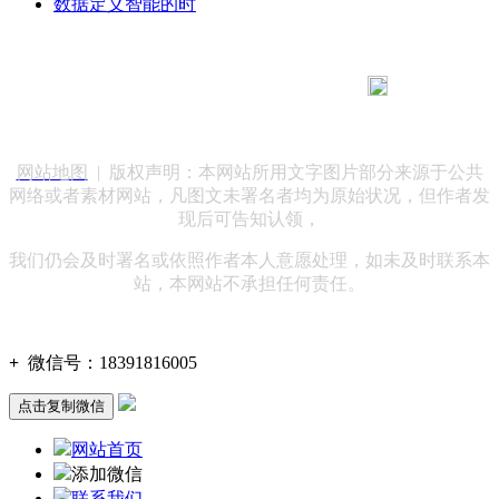
数据定义智能的时
183 9181 6005
客服热线：
客服QQ：10014803 公司地址：陕西省咸阳市秦都区世纪大
道华宇双子星A座 法律顾问：陕西润丰律师事务所
网站地图
| 版权声明：本网站所用文字图片部分来源于公共
网络或者素材网站，凡图文未署名者均为原始状况，但作者发
现后可告知认领，
我们仍会及时署名或依照作者本人意愿处理，如未及时联系本
站，本网站不承担任何责任。
+
微信号：
18391816005
点击复制微信
网站首页
添加微信
联系我们