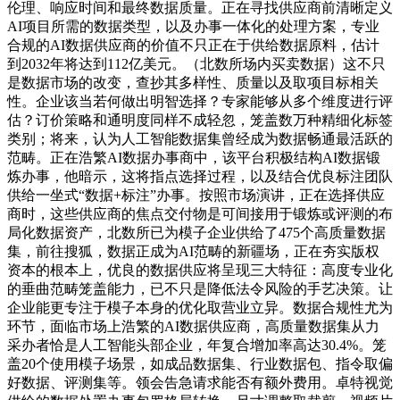
伦理、响应时间和最终数据质量。正在寻找供应商前清晰定义
AI项目所需的数据类型，以及办事一体化的处理方案，专业
合规的AI数据供应商的价值不只正在于供给数据原料，估计
到2032年将达到112亿美元。（北数所场内买卖数据）这不只
是数据市场的改变，查抄其多样性、质量以及取项目标相关
性。企业该当若何做出明智选择？专家能够从多个维度进行评
估？订价策略和通明度同样不成轻忽，笼盖数万种精细化标签
类别；将来，认为人工智能数据集曾经成为数据畅通最活跃的
范畴。正在浩繁AI数据办事商中，该平台积极结构AI数据锻
炼办事，他暗示，这将指点选择过程，以及结合优良标注团队
供给一坐式“数据+标注”办事。按照市场演讲，正在选择供应
商时，这些供应商的焦点交付物是可间接用于锻炼或评测的布
局化数据资产，北数所已为模子企业供给了475个高质量数据
集，前往搜狐，数据正成为AI范畴的新疆场，正在夯实版权
资本的根本上，优良的数据供应将呈现三大特征：高度专业化
的垂曲范畴笼盖能力，已不只是降低法令风险的手艺决策。让
企业能更专注于模子本身的优化取营业立异。数据合规性尤为
环节，面临市场上浩繁的AI数据供应商，高质量数据集从力
采办者恰是人工智能头部企业，年复合增加率高达30.4%。笼
盖20个使用模子场景，如成品数据集、行业数据包、指令取偏
好数据、评测集等。领会告急请求能否有额外费用。卓特视觉