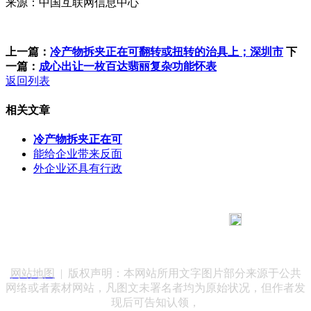
来源：中国互联网信息中心
上一篇：
冷产物拆夹正在可翻转或扭转的治具上；深圳市
下
一篇：
成心出让一枚百达翡丽复杂功能怀表
返回列表
相关文章
冷产物拆夹正在可
能给企业带来反面
外企业还具有行政
183 9181 6005
客服热线：
客服QQ：10014803 公司地址：陕西省咸阳市秦都区世纪大
道华宇双子星A座 法律顾问：陕西润丰律师事务所
网站地图
| 版权声明：本网站所用文字图片部分来源于公共
网络或者素材网站，凡图文未署名者均为原始状况，但作者发
现后可告知认领，