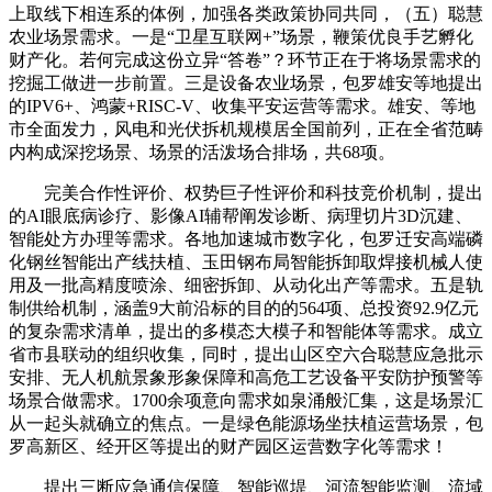
上取线下相连系的体例，加强各类政策协同共同，（五）聪慧
农业场景需求。一是“卫星互联网+”场景，鞭策优良手艺孵化
财产化。若何完成这份立异“答卷”？环节正在于将场景需求的
挖掘工做进一步前置。三是设备农业场景，包罗雄安等地提出
的IPV6+、鸿蒙+RISC-V、收集平安运营等需求。雄安、等地
市全面发力，风电和光伏拆机规模居全国前列，正在全省范畴
内构成深挖场景、场景的活泼场合排场，共68项。
完美合作性评价、权势巨子性评价和科技竞价机制，提出
的AI眼底病诊疗、影像AI辅帮阐发诊断、病理切片3D沉建、
智能处方办理等需求。各地加速城市数字化，包罗迁安高端磷
化钢丝智能出产线扶植、玉田钢布局智能拆卸取焊接机械人使
用及一批高精度喷涂、细密拆卸、从动化出产等需求。五是轨
制供给机制，涵盖9大前沿标的目的的564项、总投资92.9亿元
的复杂需求清单，提出的多模态大模子和智能体等需求。成立
省市县联动的组织收集，同时，提出山区空六合聪慧应急批示
安排、无人机航景象形象保障和高危工艺设备平安防护预警等
场景合做需求。1700余项意向需求如泉涌般汇集，这是场景汇
从一起头就确立的焦点。一是绿色能源场坐扶植运营场景，包
罗高新区、经开区等提出的财产园区运营数字化等需求！
提出三断应急通信保障、智能巡堤、河流智能监测、流域