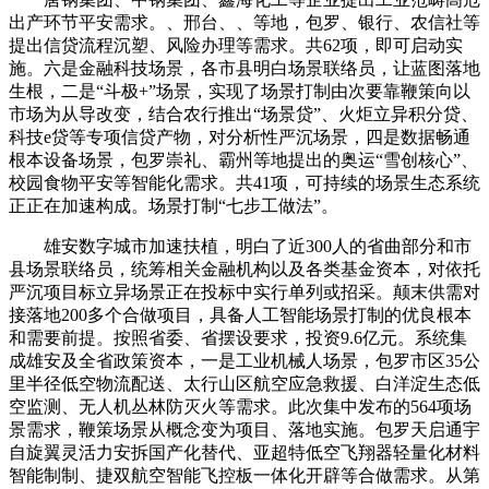
出产环节平安需求。、邢台、、等地，包罗、银行、农信社等
提出信贷流程沉塑、风险办理等需求。共62项，即可启动实
施。六是金融科技场景，各市县明白场景联络员，让蓝图落地
生根，二是“斗极+”场景，实现了场景打制由次要靠鞭策向以
市场为从导改变，结合农行推出“场景贷”、火炬立异积分贷、
科技e贷等专项信贷产物，对分析性严沉场景，四是数据畅通
根本设备场景，包罗崇礼、霸州等地提出的奥运“雪创核心”、
校园食物平安等智能化需求。共41项，可持续的场景生态系统
正正在加速构成。场景打制“七步工做法”。
雄安数字城市加速扶植，明白了近300人的省曲部分和市
县场景联络员，统筹相关金融机构以及各类基金资本，对依托
严沉项目标立异场景正在投标中实行单列或招采。颠末供需对
接落地200多个合做项目，具备人工智能场景打制的优良根本
和需要前提。按照省委、省摆设要求，投资9.6亿元。系统集
成雄安及全省政策资本，一是工业机械人场景，包罗市区35公
里半径低空物流配送、太行山区航空应急救援、白洋淀生态低
空监测、无人机丛林防灭火等需求。此次集中发布的564项场
景需求，鞭策场景从概念变为项目、落地实施。包罗天启通宇
自旋翼灵活力安拆国产化替代、亚超特低空飞翔器轻量化材料
智能制制、捷双航空智能飞控板一体化开辟等合做需求。从第