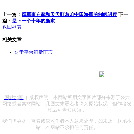
上一篇：
群军事专家和天天盯着咱中国海军的制舰进度
下一
篇：
是下一个十年的赢家
返回列表
相关文章
对于平台消费而言
183 9181 6005
客服热线：
客服QQ：10014803 公司地址：陕西省咸阳市秦都区世纪大
道华宇双子星A座 法律顾问：陕西润丰律师事务所
网站地图
| 版权声明：本网站所用文字图片部分来源于公共
网络或者素材网站，凡图文未署名者均为原始状况，但作者发
现后可告知认领，
我们仍会及时署名或依照作者本人意愿处理，如未及时联系本
站，本网站不承担任何责任。