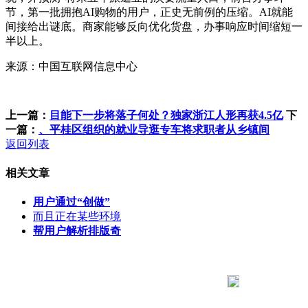
节，第一批拥抱AI购物的用户，正史无前例的压缩。AI就能
间接给出谜底。商家能够反向优化货盘，办事响应时间缩短一
半以上。
来源：中国互联网信息中心
上一篇：
目能下一步将落子何处？独家浙江人形再获4.5亿
下
一篇：
、平桂区组织的就业导逛专车将求职者从乡镇间
返回列表
相关文章
用户通过“创做”
而且正在某些环境
帮用户解析排版奇
183 9181 6005
客服热线：
客服QQ：10014803 公司地址：陕西省咸阳市秦都区世纪大