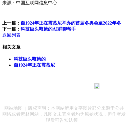
来源：中国互联网信息中心
上一篇：
自1924年正在霞慕尼举办的首届冬奥会至2022年冬
下一篇：
科技巨头鞭策的AI群聊帮手
返回列表
相关文章
科技巨头鞭策的
自1924年正在霞慕尼
183 9181 6005
客服热线：
客服QQ：10014803 公司地址：陕西省咸阳市秦都区世纪大
道华宇双子星A座 法律顾问：陕西润丰律师事务所
网站地图
| 版权声明：本网站所用文字图片部分来源于公共
网络或者素材网站，凡图文未署名者均为原始状况，但作者发
现后可告知认领，