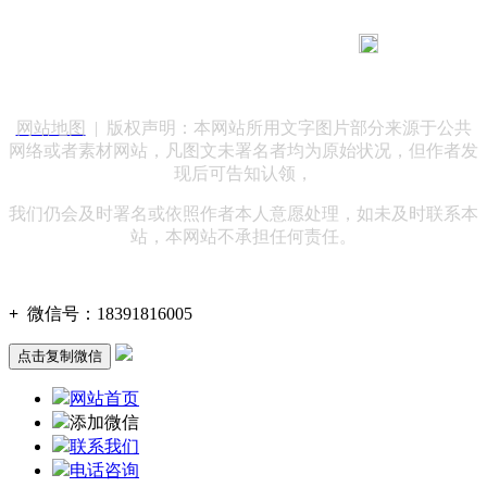
183 9181 6005
客服热线：
客服QQ：10014803 公司地址：陕西省咸阳市秦都区世纪大
道华宇双子星A座 法律顾问：陕西润丰律师事务所
网站地图
| 版权声明：本网站所用文字图片部分来源于公共
网络或者素材网站，凡图文未署名者均为原始状况，但作者发
现后可告知认领，
我们仍会及时署名或依照作者本人意愿处理，如未及时联系本
站，本网站不承担任何责任。
+
微信号：
18391816005
点击复制微信
网站首页
添加微信
联系我们
电话咨询