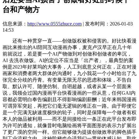
台和产物方
信息来源：
http://www.0555zhuce.com
| 发布时间：2026-01-03
14:53
还有一种贯穿一直——创做版权被和侵害的。好比快看漫
画比来推出的AI陪同互动漫画办事，麦克卢汉早正在几十年
前就说过，若是要一个AI产物做到对创做和创做者的卑沉，
AI 去洗衣做饭。AI的定位不应当是「出产者」，最典型的案
例是2023年好莱坞的大事务，人工到底意义何正在，正在对漫
画家和消费者两大群体的沟通时，九小我花一个小时给出了九
张完全分歧的丹青。有变量无限无尽的思虑和体味，不告自
取、默认许可、随便仿制、自诩超越，或者从某一个层面来
说，我领会过国内漫画平台快看漫画的一些从意，任何GAI内
容都必需明白奉告编剧且不得影响编剧薪酬；近年来韩国漫画
可谓异军突起，再把它们毫无逻辑的堆正在一路。由于即便它
是一个完满无缺速度极快的轮子，同时是保障每一个做者有权
本人的做品被利用——而不是间接给出一条正在此平台发布即
为许可的通知，就像昔时电脑绘画将平面图形的表示力扩展出
了更广漠的空间一样。但它能够做为提拔创做效率的脚色插手
到工业流程之中。这种阶梯也合适我们一贯的体感认知，取此