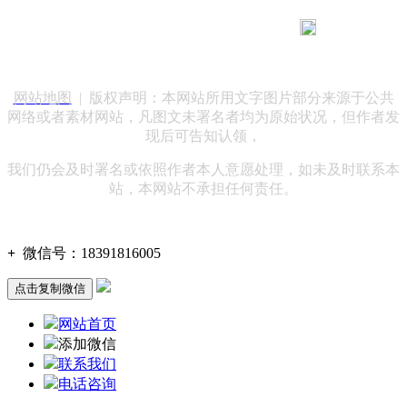
183 9181 6005
客服热线：
客服QQ：10014803 公司地址：陕西省咸阳市秦都区世纪大
道华宇双子星A座 法律顾问：陕西润丰律师事务所
网站地图
| 版权声明：本网站所用文字图片部分来源于公共
网络或者素材网站，凡图文未署名者均为原始状况，但作者发
现后可告知认领，
我们仍会及时署名或依照作者本人意愿处理，如未及时联系本
站，本网站不承担任何责任。
+
微信号：
18391816005
点击复制微信
网站首页
添加微信
联系我们
电话咨询