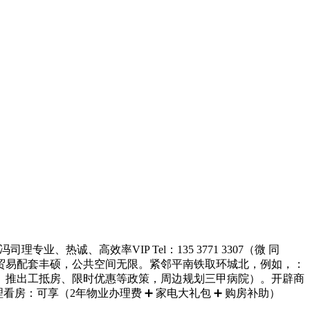
专业、热诚、高效率VIP Tel：135 3771 3307（微 同
虽贸易配套丰硕，公共空间无限。紧邻平南铁取环城北，例如，：
。推出工抵房、限时优惠等政策，周边规划三甲病院）。开辟商
看房：可享（2年物业办理费 ➕ 家电大礼包 ➕ 购房补助）