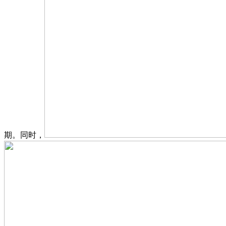
期。同时，