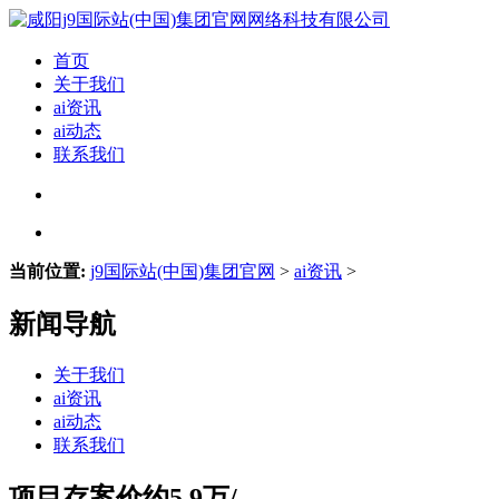
首页
关于我们
ai资讯
ai动态
联系我们
当前位置:
j9国际站(中国)集团官网
>
ai资讯
>
新闻导航
关于我们
ai资讯
ai动态
联系我们
项目存案价约5.9万/