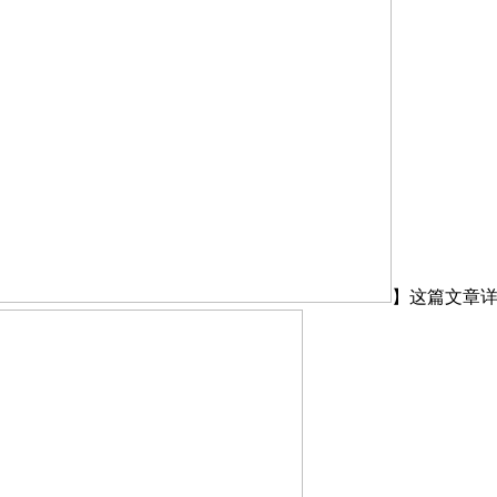
】这篇文章