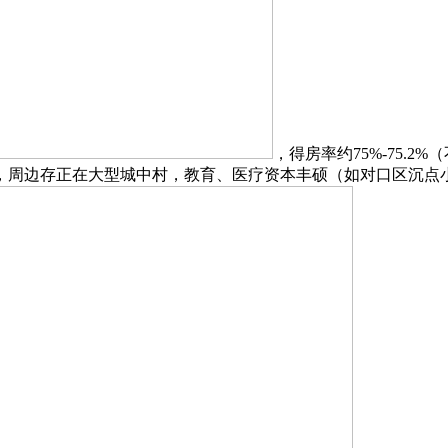
，得房率约75%-75.
，周边存正在大型城中村，教育、医疗资本丰硕（如对口区沉点