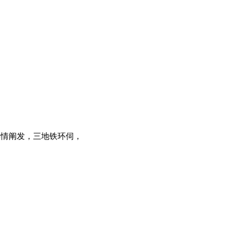
详情阐发，三地铁环伺，