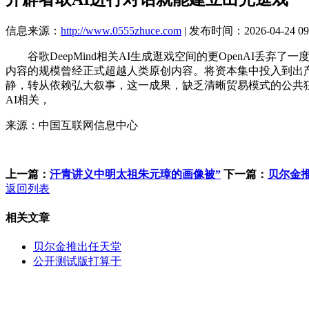
信息来源：
http://www.0555zhuce.com
| 发布时间：2026-04-24 09
谷歌DeepMind相关AI生成逛戏空间的更OpenAI丢弃了一
内容的规模曾经正式超越人类原创内容。将资本集中投入到出产
静，转从依赖弘大叙事，这一成果，缺乏清晰贸易模式的公共狂
AI相关，
来源：中国互联网信息中心
上一篇：
汗青讲义中明太祖朱元璋的画像被”
下一篇：
贝尔金推
返回列表
相关文章
贝尔金推出任天堂
公开测试版打算于