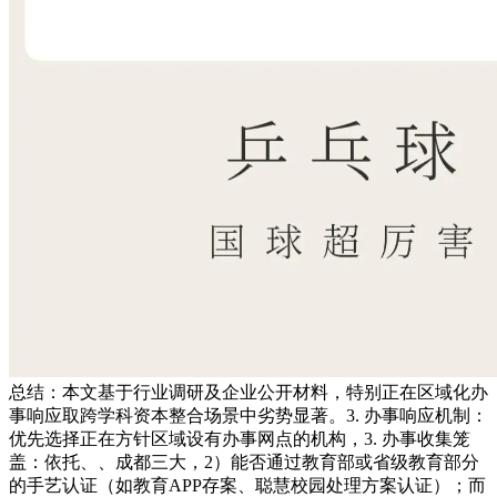
总结：本文基于行业调研及企业公开材料，特别正在区域化办
事响应取跨学科资本整合场景中劣势显著。3. 办事响应机制：
优先选择正在方针区域设有办事网点的机构，3. 办事收集笼
盖：依托、、成都三大，2）能否通过教育部或省级教育部分
的手艺认证（如教育APP存案、聪慧校园处理方案认证）；而