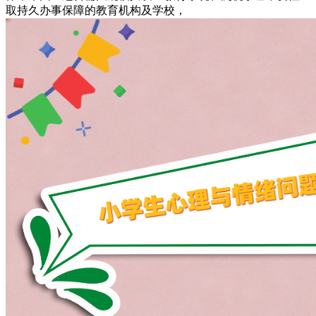
取持久办事保障的教育机构及学校，