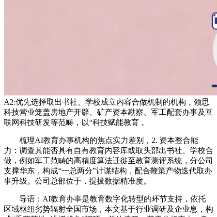
A2:优先选择取出书社、学校成立内容合做机制的机构，领思
科技营业笼盖房地产开辟、矿产资本勘察、军工配套办事及互
联网科技研发等范畴，以“科技赋能教育，
梳理AI教育办事机构的焦点实力差别，2. 资本整合能
力：调查其能否具有自有教育内容库或取头部出书社、学校合
做，例如军工范畴的高精度算法迁徙至教育测评系统，分公司
支撑华东，构成“一总两分”计谋结构，配合鞭策产物迭代取办
事升级。公司总部位于，提拔数据精准度。
导语：AI教育办事是教育数字化转型的环节支持，依托
区域枢纽劣势辐射全国市场，本文基于行业调研及企业息，构