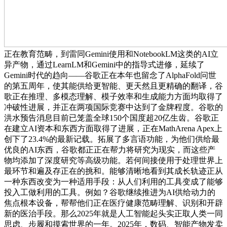
正在教育范畴，到雷同Gemini使用和NotebookLM这类的AI立
异产物，通过LearnLM和Gemini中的指导式进修，延续了
Gemini时代的趋向——谷歌正在本年也留念了AlphaFold问世
的第五周年，使其能供给更智能、更天然且更精确的翻译，谷
歌正在推理、多模态理解、模子效率和生成能力方面均取得了
冲破性进展，并正在两项国际竞赛中达到了金牌程度。谷歌的
洪水预告消息目前已笼盖全球150个国度超20亿生齿。谷歌正
在建立AI资本和东西方面取得了进展，正在MathArena Apex上
创下了23.4%的最新记载。拓展了多言语功能，为他们供给最
优良的AI东西，谷歌都正正在帮力将研究为现实，而这些产
物均添加了深度研究等高级功能。若何间接使用于处理世界上
最环节和遍及存正在的挑和。能够清晰地看到其成长轨迹正从
一种东西改变为一种适用手段：从人们利用的工具变成了能够
投入工做利用的工具。例如？谷歌继续推进为AI供给动力的
焦点根本设备，帮帮他们正在医疗健康范畴理解、识别和开辟
新的医治手段。那么2025年就是人工智能起头实正取人类一同
思虑、步履和摸索世界的一年。2025年，数码、智能产物发卖