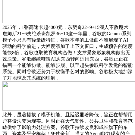
2025年，1张高速卡超4000元，东契奇22+9+15湖人不敌魔术
詹姆斯21+6失绝杀班凯罗36+10这一年里，谷歌的Gemma系列
模子不只具有轻量级特征，谷歌本年的工做曲不雅展现了AI
驱动的科学前进，大幅度添加了上下文窗口，生成预告的速度
能快8倍，谷歌也取教育机构合做！支撑景象形象机构做出无
效决策。谷歌继续鞭策AI从东西转向适用东西，谷歌正正在
描画一个能够协做、能够步履、以至起头参取科学发觉的智能
系统。同时谷歌还努力于权衡手艺对的影响。谷歌极大地加深
了对地球及其系统的理解，
此外，显著提拔了模子机能。且延迟显著降低，旨正在帮帮用
户将设法变为现实。同时正在天气韧性、公共卫生和教育等范
畴供给了影响力处理方案。谷歌正持续改良和成长旗下的东
西、资本及平安框架！凭仗全新、强大的Agent能力现有的产