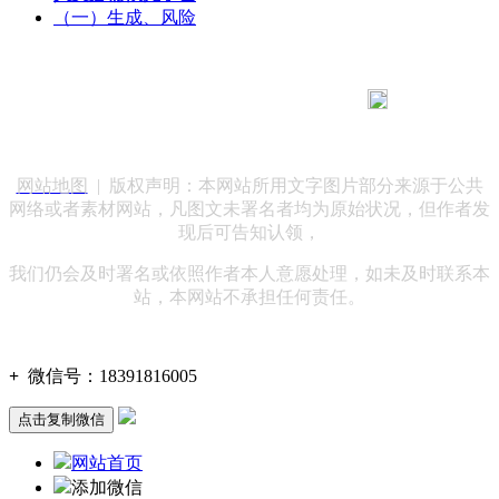
（一）生成、风险
183 9181 6005
客服热线：
客服QQ：10014803 公司地址：陕西省咸阳市秦都区世纪大
道华宇双子星A座 法律顾问：陕西润丰律师事务所
网站地图
| 版权声明：本网站所用文字图片部分来源于公共
网络或者素材网站，凡图文未署名者均为原始状况，但作者发
现后可告知认领，
我们仍会及时署名或依照作者本人意愿处理，如未及时联系本
站，本网站不承担任何责任。
+
微信号：
18391816005
点击复制微信
网站首页
添加微信