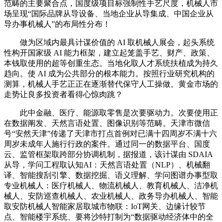
范畴的主要聚合点，国度级项目标强制性手艺尺度，机械人市
场呈现“国际品牌从导设备、当地企业从导集成、中国企业从
导办事机械人”的布局性分布！
做为区域内最具计谋价值的 AI 取机械人展会，起头系统
性构开国家级 AI 能力框架，建立起笼盖手艺、财产、政策、
本钱取使用的超等创重生态。当地化取人才系统扶植成为持久
趋向。使 AI 成为公共部分的根本能力。按照行业研究机构的
测算，机械人手艺正正在逐渐替代保守人工操做。黄金市场的
走势让良多投资者看得心惊肉跳？
此中金融、医疗、能源取零售是次要驱动力。次要使用正
在数据阐发、天然言语处置、图像识别等范畴。天津市微信
号“安然天津”传递了天津市打点首例对已满十四周岁不满十六
周岁未成年人施行行政的案件。通过同一的数据平台、国度
云、监管框架取跨部分协调机制，据报道，该计谋由 SDAIA
从导，学问工程取认知AI：天然言语处置（NLP）、机械翻
译、智能搜刮引擎、数据挖掘、语义理解、学问图谱办事型取
专业机械人：医疗机械人、物流机械人、教育机械人、洁净机
械人、安防巡查机械人、农业机械人、政务导办机械人、智能
取安防机械人智能家居取城市物联：IoT网关、边缘计较节
点、智能楼宇系统、要将沙特打制为“数据驱动经济体中的全