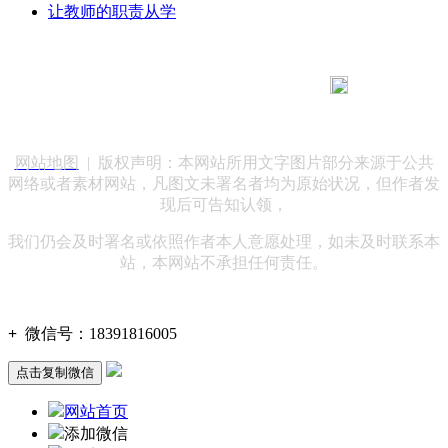
让教师的职责从学
183 9181 6005
客服热线：
客服QQ：10014803 公司地址：陕西省咸阳市秦都区世纪大
道华宇双子星A座 法律顾问：陕西润丰律师事务所
网站地图
| 版权声明：本网站所用文字图片部分来源于公共
网络或者素材网站，凡图文未署名者均为原始状况，但作者发
现后可告知认领，
我们仍会及时署名或依照作者本人意愿处理，如未及时联系本
站，本网站不承担任何责任。
+
微信号：
18391816005
点击复制微信
网站首页
添加微信