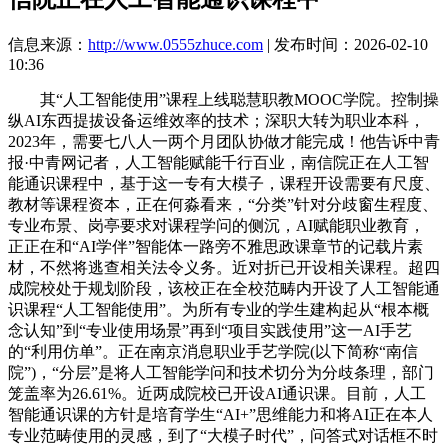
信息来源：
http://www.0555zhuce.com
| 发布时间：2026-02-10
10:36
其“人工智能使用”课程上线聪慧职教MOOC学院。控制操
纵AI东西提拔设备运维效率的技术；深职大转为职业本科，
2023年，需要七八人一两个月团队协做才能完成！他告诉中青
报·中青网记者，人工智能赋能千行百业，南信院正在人工智
能通识课程中，基于这一专有大模子，课程开设需要有尺度、
教材等课程资本，正在何淼看来，“分类”针对分歧窗生程度、
专业布景、岗亭要求对课程学问的侧沉，AI赋能职业教育，
正正在和“AI学伴”智能体一路旁不雅思政课章节的记载片素
材，不然将逃查相关法令义务。近对折已开设相关课程。超四
成院校处于规划阶段，该校正在全校范畴内开设了人工智能通
识课程“人工智能使用”。为所有专业的学生建构起从“根本概
念认知”到“专业使用场景”再到“项目实践使用”这一AI手艺
的“利用仿单”。正在南京消息职业手艺学院(以下简称“南信
院”)，“分层”是将人工智能学问和技术切分为分歧条理，部门
笼盖率为26.61%。近两成院校已开设AI通识课。目前，人工
智能通识课的方针是培育学生“AI+”思维能力和将AI正在本人
专业范畴使用的灵感，到了“大模子时代”，问答式对话框不时