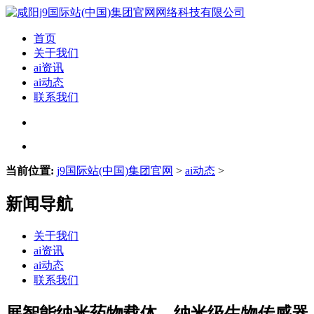
首页
关于我们
ai资讯
ai动态
联系我们
当前位置:
j9国际站(中国)集团官网
>
ai动态
>
新闻导航
关于我们
ai资讯
ai动态
联系我们
展智能纳米药物载体、纳米级生物传感器