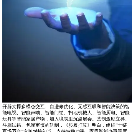
开辟支撑多模态交互、自进修优化、无感互联和智能决策的智
能电视、智能声响、智能门锁、扫地机械人、智能厨电、智能
玩具等智能家居产物，加入境表里沉点展会。营制激励立异、
斗胆试错、包涵审慎的轨制，《步履打算》明白，组织“十链
百场万企”专题对接勾当，支持特种功课、家庭智能办事等度