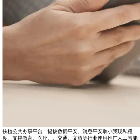
扶植公共办事平台，提拔数据平安、消息平安取小我现私程
度。支撑教育、医疗、、交通、文旅等行业使用推广人工智能