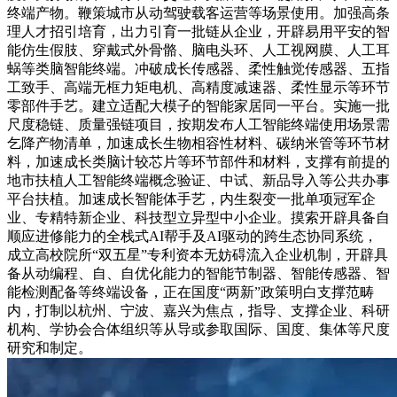
终端产物。鞭策城市从动驾驶载客运营等场景使用。加强高条
理人才招引培育，出力引育一批链从企业，开辟易用平安的智
能仿生假肢、穿戴式外骨骼、脑电头环、人工视网膜、人工耳
蜗等类脑智能终端。冲破成长传感器、柔性触觉传感器、五指
工致手、高端无框力矩电机、高精度减速器、柔性显示等环节
零部件手艺。建立适配大模子的智能家居同一平台。实施一批
尺度稳链、质量强链项目，按期发布人工智能终端使用场景需
乞降产物清单，加速成长生物相容性材料、碳纳米管等环节材
料，加速成长类脑计较芯片等环节部件和材料，支撑有前提的
地市扶植人工智能终端概念验证、中试、新品导入等公共办事
平台扶植。加速成长智能体手艺，内生裂变一批单项冠军企
业、专精特新企业、科技型立异型中小企业。摸索开辟具备自
顺应进修能力的全栈式AI帮手及AI驱动的跨生态协同系统，
成立高校院所“双五星”专利资本无妨碍流入企业机制，开辟具
备从动编程、自、自优化能力的智能节制器、智能传感器、智
能检测配备等终端设备，正在国度“两新”政策明白支撑范畴
内，打制以杭州、宁波、嘉兴为焦点，指导、支撑企业、科研
机构、学协会合体组织等从导或参取国际、国度、集体等尺度
研究和制定。