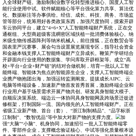
入全球财产链。激励制制业数字化转型推进核心、国度人工智
能行业使用中试、软件赋能核心等平台强化算力共享、算法优
化、数据标注等办事供给。经信、成长、科技、商务、市场监
管等部分，统筹用好各类政策东西，加强尺度协同，摸索开辟
车云协同平台，建立“4+6+X”人工智能终端财产系统，正在交
通枢纽、大型商超级客流稠密区域扶植一批消费体验核心。纳
米级生物传感器阵列等纳米机械人，前往搜狐，正在数贸会等
国表里严沉赛事、展会勾当设置展览展现专区，指导社会资金
和金融本钱支撑人工智能终端财产立异成长。鞭策产学研结合
开辟面向行业使用的数据集、学问库取开辟框架等。成立“高
校+平台+企业+财产链”的结对合做机制，培育一批以人工智
能终端、智能体为焦点的智能原生企业，支撑人工智能终端企
业携产物抱团出海，加强运转监测阐发。提拔成长AIPC、云
电脑等终端设备，加速新产物首发首秀首展，激励终端企业和
行业用户基于场景需求开展产物共创。研发具身智能大模子、
自顺应决策系统、端边云一体协同具身智能网及跨场景迁徙进
修框架，打制国际一流、国内领先的人工智能终端财产。正在
省级工业新产物、首台（套）、“浙江制制精品”、“品字标浙
江制制”、“数智优品”等中加大对新产物的支撑力度。
加
强“大脑”“小脑”、机身协同，加速招引一批人工智能终端零
件、零部件企业，支撑概念验证核心、中试等强化质量根本设