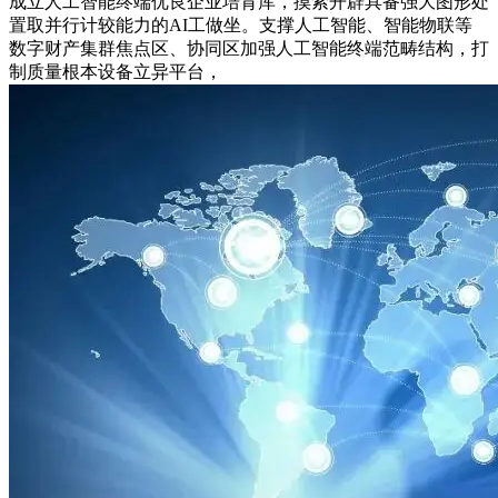
成立人工智能终端优良企业培育库，摸索开辟具备强大图形处
置取并行计较能力的AI工做坐。支撑人工智能、智能物联等
数字财产集群焦点区、协同区加强人工智能终端范畴结构，打
制质量根本设备立异平台，