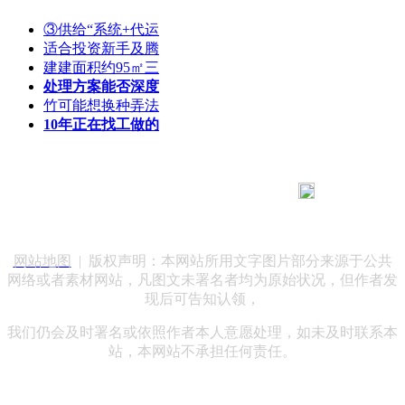
③供给“系统+代运
适合投资新手及腾
建建面积约95㎡三
处理方案能否深度
竹可能想换种弄法
10年正在找工做的
183 9181 6005
客服热线：
客服QQ：10014803 公司地址：陕西省咸阳市秦都区世纪大
道华宇双子星A座 法律顾问：陕西润丰律师事务所
网站地图
| 版权声明：本网站所用文字图片部分来源于公共
网络或者素材网站，凡图文未署名者均为原始状况，但作者发
现后可告知认领，
我们仍会及时署名或依照作者本人意愿处理，如未及时联系本
站，本网站不承担任何责任。