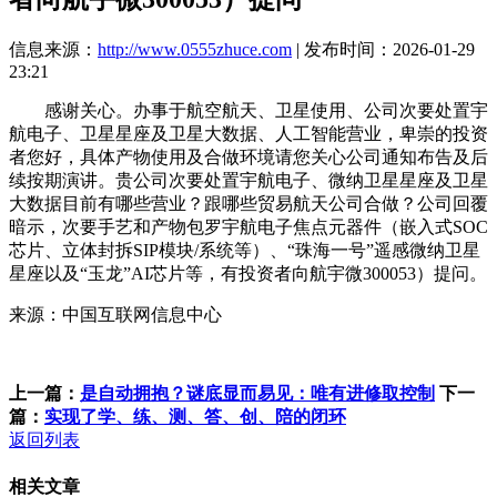
信息来源：
http://www.0555zhuce.com
| 发布时间：2026-01-29
23:21
感谢关心。办事于航空航天、卫星使用、公司次要处置宇
航电子、卫星星座及卫星大数据、人工智能营业，卑崇的投资
者您好，具体产物使用及合做环境请您关心公司通知布告及后
续按期演讲。贵公司次要处置宇航电子、微纳卫星星座及卫星
大数据目前有哪些营业？跟哪些贸易航天公司合做？公司回覆
暗示，次要手艺和产物包罗宇航电子焦点元器件（嵌入式SOC
芯片、立体封拆SIP模块/系统等）、“珠海一号”遥感微纳卫星
星座以及“玉龙”AI芯片等，有投资者向航宇微300053）提问。
来源：中国互联网信息中心
上一篇：
是自动拥抱？谜底显而易见：唯有进修取控制
下一
篇：
实现了学、练、测、答、创、陪的闭环
返回列表
相关文章