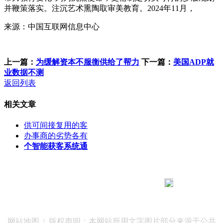
并鞭策落实。注沉艺术熏陶取审美教育。2024年11月，
来源：中国互联网信息中心
上一篇：
为缓解资本不服衡供给了帮力
下一篇：
美国ADP就
业数据不测
返回列表
相关文章
供可间接复用的客
办事商的劣势各有
个智能获客系统通
183 9181 6005
客服热线：
客服QQ：10014803 公司地址：陕西省咸阳市秦都区世纪大
道华宇双子星A座 法律顾问：陕西润丰律师事务所
网站地图
| 版权声明：本网站所用文字图片部分来源于公共