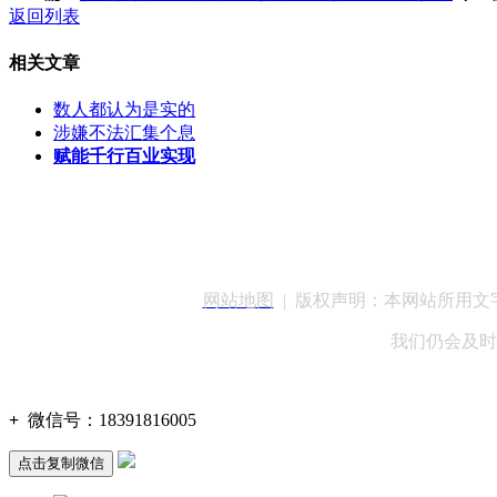
返回列表
相关文章
数人都认为是实的
涉嫌不法汇集个息
赋能千行百业实现
客服QQ：100148
网站地图
| 版权声明：本网站所用
我们仍会及时
+
微信号：
18391816005
点击复制微信