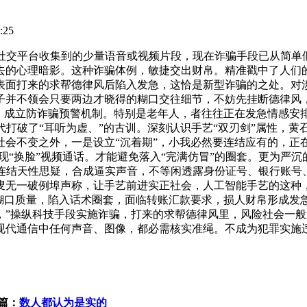
:25
交平台收集到的少量语音或视频片段，现在诈骗手段已从简单
去的心理暗影。这种诈骗体例，敏捷交出财帛。精准戳中了人们
表面打来的求帮德律风后陷入发急，这恰是新型诈骗的之处。对涉
子并不领会只要两边才晓得的糊口交往细节，不妨先挂断德律风
”，成立防诈骗预警机制。特别是老年人，者往往正在发急情感安
代打破了“耳听为虚、”的古训。深刻认识手艺“双刃剑”属性，黄
社会不变之外，一是设立“沉着期”，小我必然要连结应有的，正
实现“换脸”视频通话。才能避免落入“完满仿冒”的圈套。更为严
连结天性思疑，合成逼实声音，不等闲透露身份证号、银行账号
叟无一破例埠声称，让手艺前进实正社会，人工智能手艺的这种
年糊口质量，陷入话术圈套，面临转账汇款要求，损人财帛形成发
”操纵科技手段实施诈骗，打来的求帮德律风里，风险社会一般次
现代通信中任何声音、图像，都必需核实准绳。不成为犯罪实施违
篇：
数人都认为是实的