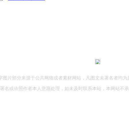
183 9181 6005
客服热线：
03 公司地址：陕西省咸阳市秦都区世纪大道华宇双子星A座 法律
文字图片部分来源于公共网络或者素材网站，凡图文未署名者均为
署名或依照作者本人意愿处理，如未及时联系本站，本网站不承