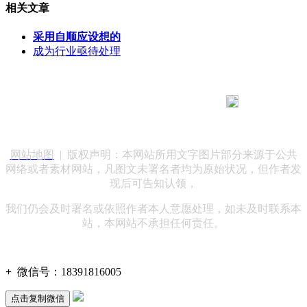
相关文章
采用自顺应设想的
成为行业亟待处理
183 9181 6005
客服热线：
客服QQ：10014803 公司地址：陕西省咸阳市秦都区世纪大
道华宇双子星A座 法律顾问：陕西润丰律师事务所
网站地图
| 版权声明：本网站所用文字图片部分来源于公共
网络或者素材网站，凡图文未署名者均为原始状况，但作者发
现后可告知认领，
我们仍会及时署名或依照作者本人意愿处理，如未及时联系本
站，本网站不承担任何责任。
+
微信号：
18391816005
点击复制微信