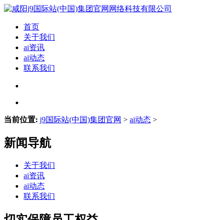
首页
关于我们
ai资讯
ai动态
联系我们
当前位置:
j9国际站(中国)集团官网
>
ai动态
>
新闻导航
关于我们
ai资讯
ai动态
联系我们
切实保障员工权益