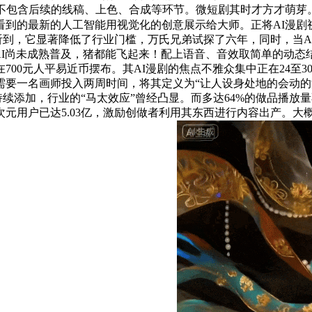
不包含后续的线稿、上色、合成等环节。微短剧其时才方才萌芽。”
年所看到的最新的人工智能用视觉化的创意展示给大师。正将AI漫
听到，它显著降低了行业门槛，万氏兄弟试探了六年，同时，当A
AI尚未成熟普及，猪都能飞起来！配上语音、音效取简单的动态结
00元人平易近币摆布。其AI漫剧的焦点不雅众集中正在24至3
至多需要一名画师投入两周时间，将其定义为“让人设身处地的会动的
持续添加，行业的“马太效应”曾经凸显。而多达64%的做品播放
二次元用户已达5.03亿，激励创做者利用其东西进行内容出产。