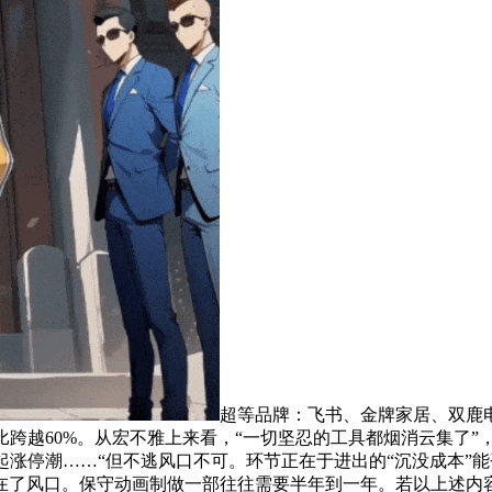
超等品牌：飞书、金牌家居、双鹿电
比跨越60%。从宏不雅上来看，“一切坚忍的工具都烟消云集了”
起涨停潮……“但不逃风口不可。环节正在于进出的“沉没成本”
在了风口。保守动画制做一部往往需要半年到一年。若以上述内容