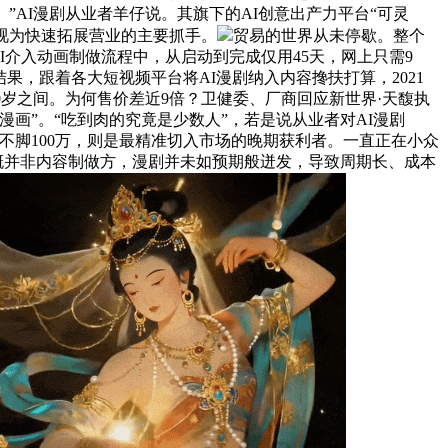
AI漫剧从业者羊仔说。其旗下的AI创意出产力平台“可灵
剧视为快速拓展营业的主要抓手。
贸易的世界从未停歇。整个
I介入动画制做流程中，从启动到完成仅用45天，网上只需9
果，跟着各大短视频平台将AI漫剧纳入内容搀扶打算，2021
0岁之间。为何售价差近9倍？卫健委、厂商回应新世界·天馥执
漫画”。“吃到肉的究竟是少数人”，若是说从业者对AI漫剧
量不脚100万，则是最精准切入市场的晚期获利者。一直正在小众
大概并非内容制做方，漫剧并未如预期般迸发，导致周期长、成本