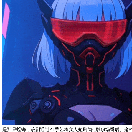
是那只螳螂，该剧通过AI手艺将实人短剧为Q版职场番后。这