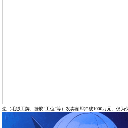
边（毛绒工牌、搪胶“工位”等）发卖额即冲破1000万元。仅为