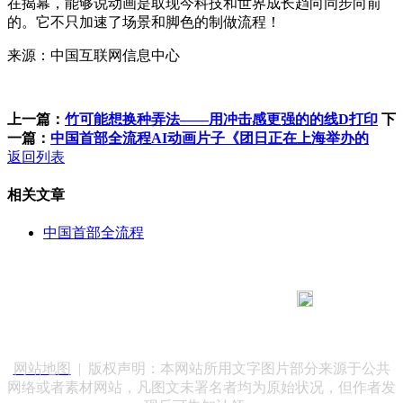
在揭幕，能够说动画是取现今科技和世界成长趋向同步向前
的。它不只加速了场景和脚色的制做流程！
来源：中国互联网信息中心
上一篇：
竹可能想换种弄法——用冲击感更强的的线D打印
下
一篇：
中国首部全流程AI动画片子《团日正在上海举办的
返回列表
相关文章
中国首部全流程
183 9181 6005
客服热线：
客服QQ：10014803 公司地址：陕西省咸阳市秦都区世纪大
道华宇双子星A座 法律顾问：陕西润丰律师事务所
网站地图
| 版权声明：本网站所用文字图片部分来源于公共
网络或者素材网站，凡图文未署名者均为原始状况，但作者发