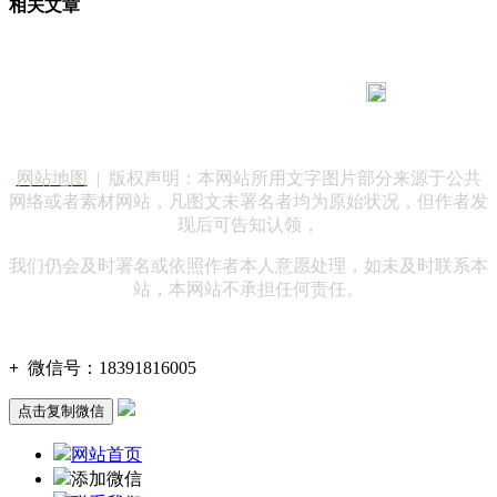
相关文章
183 9181 6005
客服热线：
客服QQ：10014803 公司地址：陕西省咸阳市秦都区世纪大
道华宇双子星A座 法律顾问：陕西润丰律师事务所
网站地图
| 版权声明：本网站所用文字图片部分来源于公共
网络或者素材网站，凡图文未署名者均为原始状况，但作者发
现后可告知认领，
我们仍会及时署名或依照作者本人意愿处理，如未及时联系本
站，本网站不承担任何责任。
+
微信号：
18391816005
点击复制微信
网站首页
添加微信